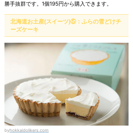
勝手抜群です。1個195円から購入できます。
北海道お土産(スイーツ)⑤：ふらの雪どけチ
ーズケーキ
by
hokkaidolikers.com