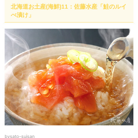
北海道お土産(海鮮)11：佐藤水産「鮭のルイ
べ漬け」
by
sato-suisan