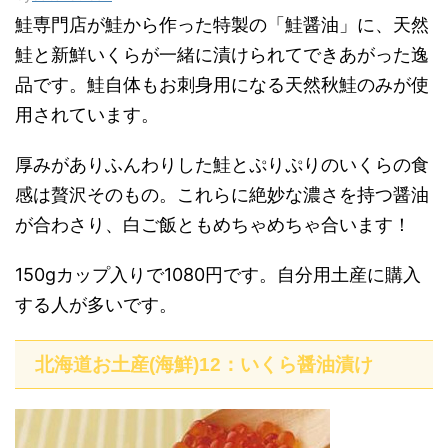
鮭専門店が鮭から作った特製の「鮭醤油」に、天然
鮭と新鮮いくらが一緒に漬けられてできあがった逸
品です。鮭自体もお刺身用になる天然秋鮭のみが使
用されています。
厚みがありふんわりした鮭とぷりぷりのいくらの食
感は贅沢そのもの。これらに絶妙な濃さを持つ醤油
が合わさり、白ご飯ともめちゃめちゃ合います！
150gカップ入りで1080円です。自分用土産に購入
する人が多いです。
北海道お土産(海鮮)12：いくら醤油漬け