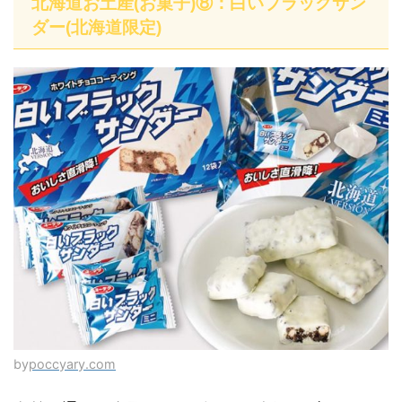
北海道お土産(お菓子)⑧：白いブラックサン
ダー(北海道限定)
by
poccyary.com