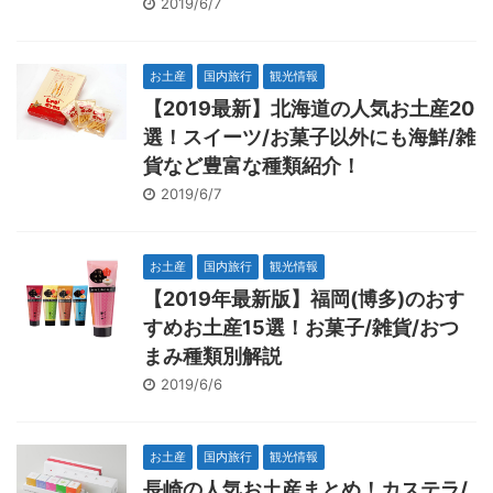
2019/6/7
お土産
国内旅行
観光情報
【2019最新】北海道の人気お土産20
選！スイーツ/お菓子以外にも海鮮/雑
貨など豊富な種類紹介！
2019/6/7
お土産
国内旅行
観光情報
【2019年最新版】福岡(博多)のおす
すめお土産15選！お菓子/雑貨/おつ
まみ種類別解説
2019/6/6
お土産
国内旅行
観光情報
長崎の人気お土産まとめ！カステラ/